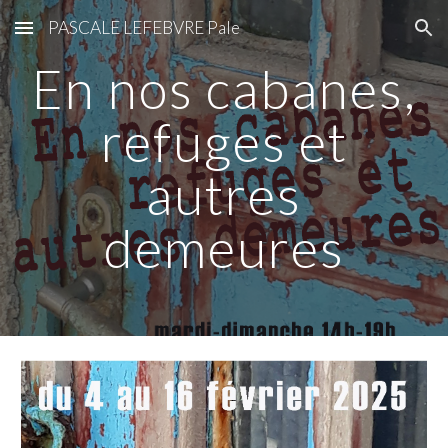
PASCALE LEFEBVRE Pale
Skip to main content
Skip to navigation
En nos cabanes,
refuges et
autres
demeures