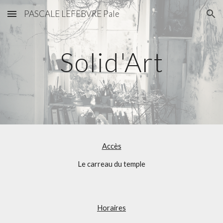
PASCALE LEFEBVRE Pale
Skip to main content
Skip to navigation
Solid'Art
Accès
Le carreau du temple
Horaires