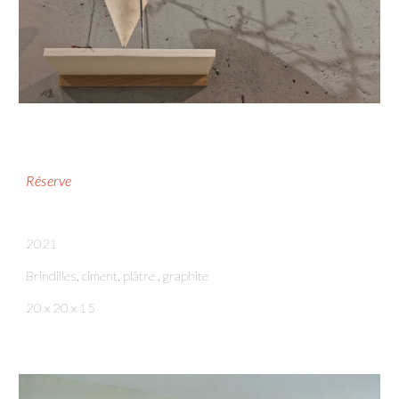
Réserve
2021
Brindilles,
ciment
, plâtre , graphite
20 x 20 x 15