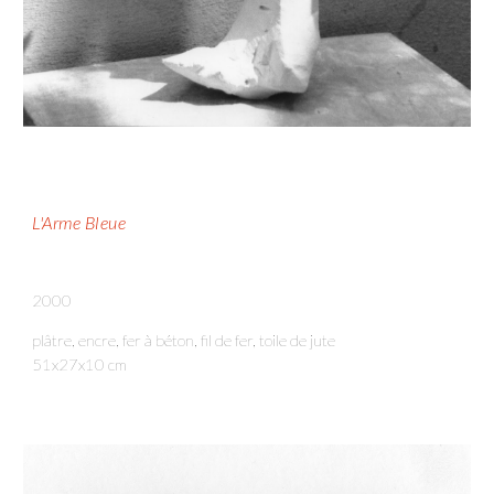
L'Arme Bleue
2000
plâtre, encre, fer à béton, fil de fer, toile de jute
51x27x10 cm