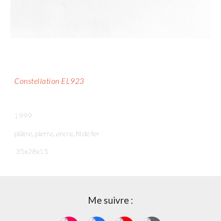
Constellation EL923
1999
plâtre, pierre, encre, fil de fer
35
x
28
x
15
Me suivre :