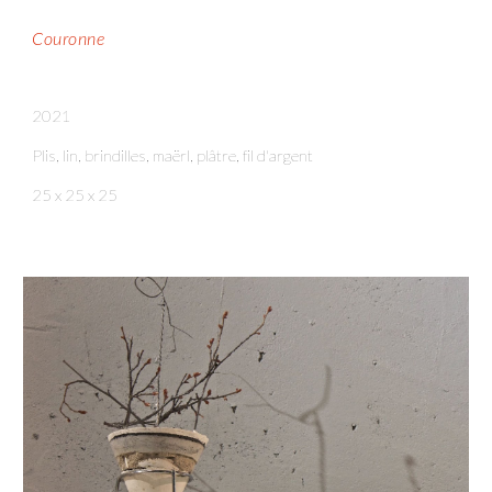
Couronne
20
21
Plis, lin, brindilles, maërl, plâtre, fil d'argent
25 x 25 x 25